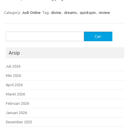
Category:
Judi Online
Tag:
divine
,
dreams
,
quickspin
,
review
Cari
untuk:
Arsip
Juli 2026
Mei 2026
April 2026
Maret 2026
Februari 2026
Januari 2026
Desember 2025