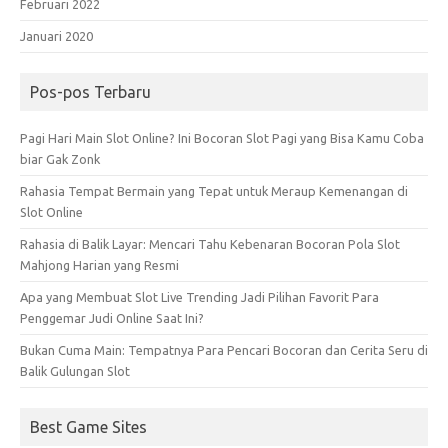
Februari 2022
Januari 2020
Pos-pos Terbaru
Pagi Hari Main Slot Online? Ini Bocoran Slot Pagi yang Bisa Kamu Coba
biar Gak Zonk
Rahasia Tempat Bermain yang Tepat untuk Meraup Kemenangan di
Slot Online
Rahasia di Balik Layar: Mencari Tahu Kebenaran Bocoran Pola Slot
Mahjong Harian yang Resmi
Apa yang Membuat Slot Live Trending Jadi Pilihan Favorit Para
Penggemar Judi Online Saat Ini?
Bukan Cuma Main: Tempatnya Para Pencari Bocoran dan Cerita Seru di
Balik Gulungan Slot
Best Game Sites