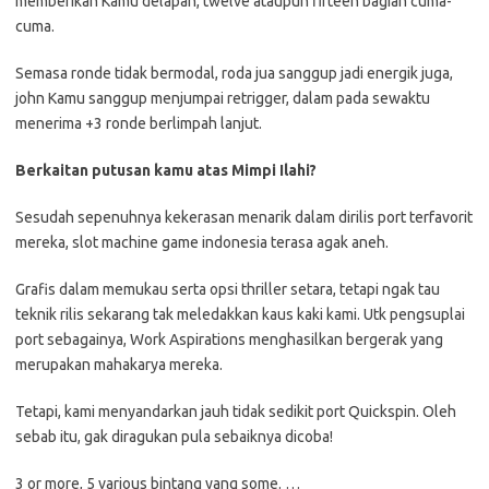
memberikan Kamu delapan, twelve ataupun fifteen bagian cuma-
cuma.
Semasa ronde tidak bermodal, roda jua sanggup jadi energik juga,
john Kamu sanggup menjumpai retrigger, dalam pada sewaktu
menerima +3 ronde berlimpah lanjut.
Berkaitan putusan kamu atas Mimpi Ilahi?
Sesudah sepenuhnya kekerasan menarik dalam dirilis port terfavorit
mereka, slot machine game indonesia terasa agak aneh.
Grafis dalam memukau serta opsi thriller setara, tetapi ngak tau
teknik rilis sekarang tak meledakkan kaus kaki kami. Utk pengsuplai
port sebagainya, Work Aspirations menghasilkan bergerak yang
merupakan mahakarya mereka.
Tetapi, kami menyandarkan jauh tidak sedikit port Quickspin. Oleh
sebab itu, gak diragukan pula sebaiknya dicoba!
3 or more, 5 various bintang yang some. …