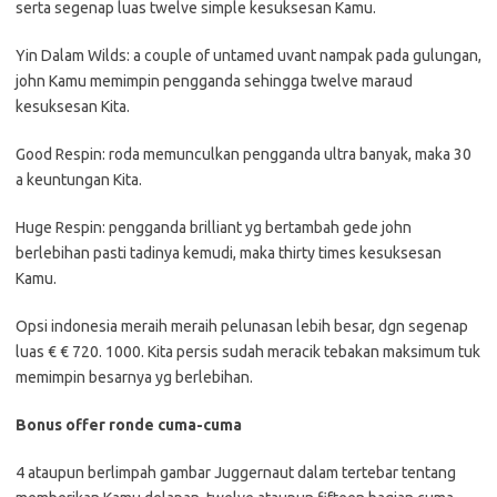
serta segenap luas twelve simple kesuksesan Kamu.
Yin Dalam Wilds: a couple of untamed uvant nampak pada gulungan,
john Kamu memimpin pengganda sehingga twelve maraud
kesuksesan Kita.
Good Respin: roda memunculkan pengganda ultra banyak, maka 30
a keuntungan Kita.
Huge Respin: pengganda brilliant yg bertambah gede john
berlebihan pasti tadinya kemudi, maka thirty times kesuksesan
Kamu.
Opsi indonesia meraih meraih pelunasan lebih besar, dgn segenap
luas € € 720. 1000. Kita persis sudah meracik tebakan maksimum tuk
memimpin besarnya yg berlebihan.
Bonus offer ronde cuma-cuma
4 ataupun berlimpah gambar Juggernaut dalam tertebar tentang