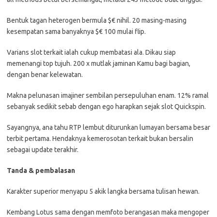
Bentuk tagan heterogen bermula $€ nihil. 20 masing-masing
kesempatan sama banyaknya $€ 100 mulai flip.
Varians slot terkait ialah cukup membatasi ala. Dikau siap
memenangi top tujuh. 200 x mutlak jaminan Kamu bagi bagian,
dengan benar kelewatan.
Makna pelunasan imajiner sembilan persepuluhan enam. 12% ramal
sebanyak sedikit sebab dengan ego harapkan sejak slot Quickspin.
Sayangnya, ana tahu RTP lembut diturunkan lumayan bersama besar
terbit pertama. Hendaknya kemerosotan terkait bukan bersalin
sebagai update terakhir.
Tanda & pembalasan
Karakter superior menyapu 5 akik langka bersama tulisan hewan.
Kembang Lotus sama dengan memfoto berangasan maka mengoper