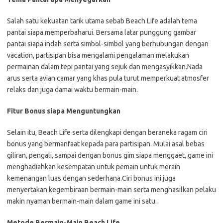
Salah satu kekuatan tarik utama sebab Beach Life adalah tema
pantai siapa memperbaharui. Bersama latar punggung gambar
pantai siapa indah serta simbol-simbol yang berhubungan dengan
vacation, partisipan bisa mengalami pengalaman melakukan
permainan dalam tepi pantai yang sejuk dan mengasyikkan.Nada
arus serta avian camar yang khas pula turut memperkuat atmosfer
relaks dan juga damai waktu bermain-main.
Fitur Bonus siapa Menguntungkan
Selain itu, Beach Life serta dilengkapi dengan beraneka ragam ciri
bonus yang bermanfaat kepada para partisipan. Mulai asal bebas
giliran, pengali, sampai dengan bonus gim siapa menggaet, game ini
menghadiahkan kesempatan untuk pemain untuk meraih
kemenangan luas dengan sederhana.Ciri bonus ini juga
menyertakan kegembiraan bermain-main serta menghasilkan pelaku
makin nyaman bermain-main dalam game ini satu.
Metode Bermain-Main Beach Life