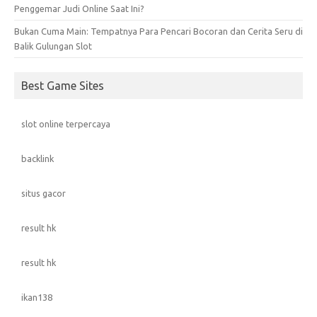
Penggemar Judi Online Saat Ini?
Bukan Cuma Main: Tempatnya Para Pencari Bocoran dan Cerita Seru di
Balik Gulungan Slot
Best Game Sites
slot online terpercaya
backlink
situs gacor
result hk
result hk
ikan138