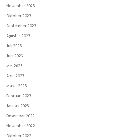
November 2023
Oktober 2023
September 2023
Agustus 2023
Juli 2023
Juni 2023
Mei 2023
April 2023
Maret 2023
Februari 2023
Januari 2023
Desember 2022
November 2022
Oktober 2022