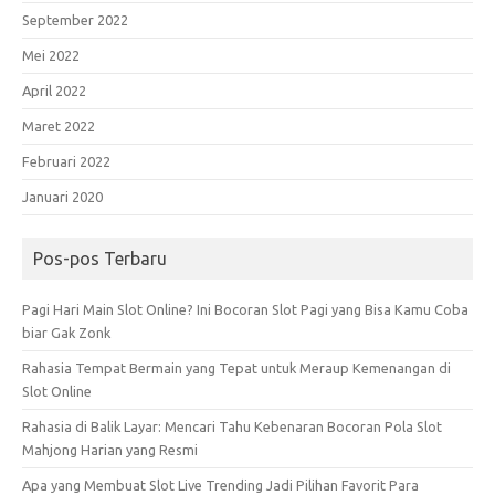
September 2022
Mei 2022
April 2022
Maret 2022
Februari 2022
Januari 2020
Pos-pos Terbaru
Pagi Hari Main Slot Online? Ini Bocoran Slot Pagi yang Bisa Kamu Coba
biar Gak Zonk
Rahasia Tempat Bermain yang Tepat untuk Meraup Kemenangan di
Slot Online
Rahasia di Balik Layar: Mencari Tahu Kebenaran Bocoran Pola Slot
Mahjong Harian yang Resmi
Apa yang Membuat Slot Live Trending Jadi Pilihan Favorit Para