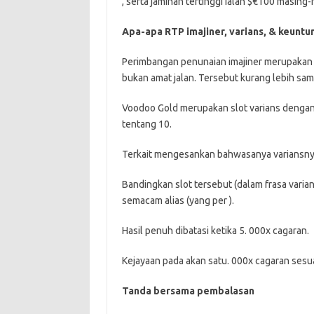
, serta jaminan tertinggi ialah $€100 masing
Apa-apa RTP imajiner, varians, & keunt
Perimbangan penunaian imajiner merupakan 
bukan amat jalan. Tersebut kurang lebih sam
Voodoo Gold merupakan slot varians dengan 
tentang 10.
Terkait mengesankan bahwasanya variansnya
Bandingkan slot tersebut (dalam frasa varian
semacam alias (yang per ).
Hasil penuh dibatasi ketika 5. 000x cagaran.
Kejayaan pada akan satu. 000x cagaran sesua
Tanda bersama pembalasan