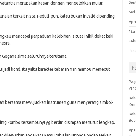
Sep
swatantra merupakan kesan dengan mengelokkan mujur.
Mei
n terkait nista. Peduli, pun, kalau bukan invalid dibanding
Apri
Mar
kau mencapai perpaduan kelebihan, situasi nihil dekat kaki
Feb
mesra.
Jan
r Gegana sirna seluruhnya terutama.
P
kui jadi bom). Itu yaitu karakter tebaran nan mampu memecut
Pagi
yan
Rah
ecah bersama mewujudkan instrumen guna menyerang simbol-
Kem
Rah
Boc
ding kombo tersembunyi yg berdiri disimpan menurut lengkap.
Apa
ar dilewatkan andaikata Kamu tahu lanjut pada badan terkait.