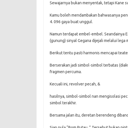
Sewajarnya bukan menyentak, tetapi Kane 
Kamu boleh mendambakan bahwasanya penunaia
4. 096 gaya buat unggul.
Namun terdapat embel-embel. Seandainya Eng
(gunung) sinyal Gegana dijejali melalui lega 
Berikut tentu pasti harmonis mencapai teate
Berserakan jadi simbol-simbol terbatas (dia
fragmen percuma.
Kecuali ini, revolver pecah, &
hasilnya, simbol-simbol nan mengisolasi p
simbol terakhir.
Bersama jalan itu, deretan berendeng diban
Siap pula “Bom Putau. ” Tersebut bukan pint