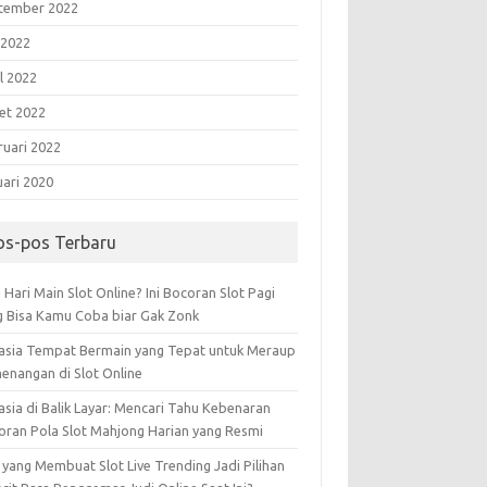
tember 2022
 2022
l 2022
et 2022
ruari 2022
uari 2020
os-pos Terbaru
 Hari Main Slot Online? Ini Bocoran Slot Pagi
g Bisa Kamu Coba biar Gak Zonk
asia Tempat Bermain yang Tepat untuk Meraup
enangan di Slot Online
asia di Balik Layar: Mencari Tahu Kebenaran
oran Pola Slot Mahjong Harian yang Resmi
 yang Membuat Slot Live Trending Jadi Pilihan