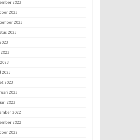
ember 2023
ober 2023
tember 2023
stus 2023
 2023
i 2023
 2023
l 2023
et 2023
ruari 2023
uari 2023
ember 2022
ember 2022
ober 2022