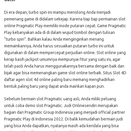
Di era depan, turbo spin ini mampu menolong Anda menjadi
pemenang game di didalam sekejap. Karena tiap tiap permainan slot
online Pragmatic Play memiliki mode putaran cepat. Game Pragmatic
Play kebanyakan ada di di dalam wujud tombol dengan tulisan
“turbo spin”. Bahkan kalau Anda menginginkan menang
memainkannya, Anda harus sesuaikan putaran turbo ini untuk
digunakan di dalam mempercepat perjudian online. Slot online yang
kerap kasih jackpot umumnya mempunyai fitur yang satu ini, agar
telah pasti Anda harus menggunakannya bersama dengan baik dan
bijak agar bisa memenangkan game slot online terbaik. Situs Slot 4D
daftar agen slot 4d online paling baru memang menghadirkan
bentuk paling baru yang dapat anda mainkan kapan pun.
Sebelum bermain slot Pragmatic uang asli, Anda miliki peluang
untuk coba demo slot Pragmatic. Judi Onlinesendiri merupakan
bagian dari Pragmatic Group Indonesia yang menjadi official partner
Pragmatic Play di Indonesia 2022. Di balik kemudahan bermain judi
yang bisa Anda dapatkan, nyatanya masih ada kendala yang bisa