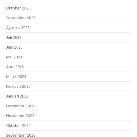
Oktober 2023
September 2023
Agustus 2023
Juli 2023
Juni 2023
Mei 2023
April 2023
Maret 2023
Februari 2023
Januari 2023
Desember 2022
November 2022
Oktober 2022
September 2022