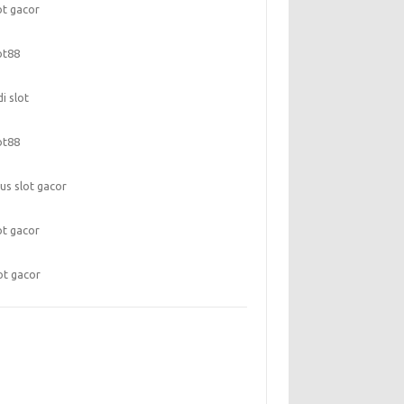
ot gacor
ot88
di slot
ot88
tus slot gacor
ot gacor
ot gacor