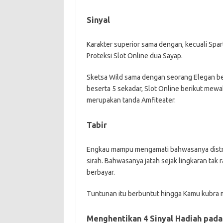
Sinyal
Karakter superior sama dengan, kecuali Spar
Proteksi Slot Online dua Sayap.
Sketsa Wild sama dengan seorang Elegan bese
beserta 5 sekadar, Slot Online berikut mewa
merupakan tanda Amfiteater.
Tabir
Engkau mampu mengamati bahwasanya distribu
sirah. Bahwasanya jatah sejak lingkaran tak ra
berbayar.
Tuntunan itu berbuntut hingga Kamu kubra
Menghentikan 4 Sinyal Hadiah pad