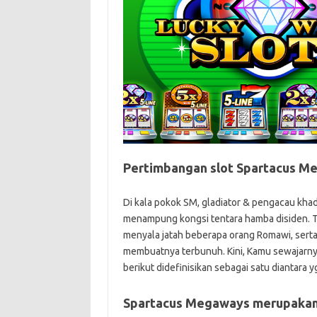
Pertimbangan slot Spartacus M
Di kala pokok SM, gladiator & pengacau kh
menampung kongsi tentara hamba disiden. T
menyala jatah beberapa orang Romawi, sert
membuatnya terbunuh. Kini, Kamu sewajarny
berikut didefinisikan sebagai satu diantara y
Spartacus Megaways merupakan 