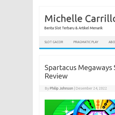
Skip
to
content
Michelle Carrill
Berita Slot Terbaru & Artikel Menarik
SLOT GACOR
PRAGMATIC PLAY
ABO
Spartacus Megaways S
Review
By
Philip Johnson
|
Desember 24, 2022