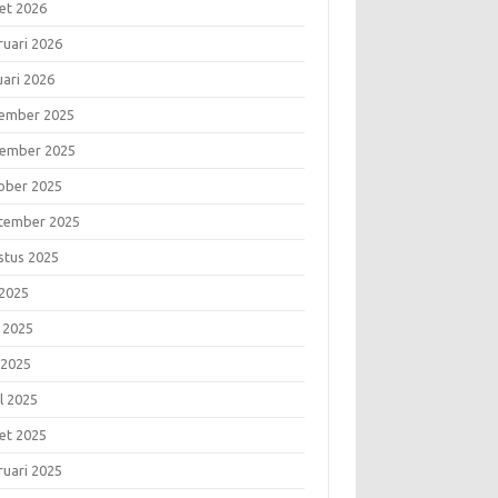
et 2026
ruari 2026
uari 2026
ember 2025
ember 2025
ober 2025
tember 2025
stus 2025
 2025
i 2025
 2025
l 2025
et 2025
ruari 2025