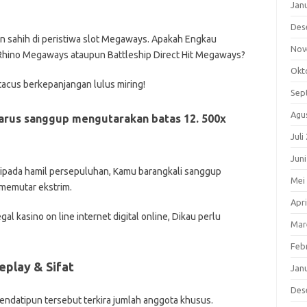
Jan
Des
 sahih di peristiwa slot Megaways. Apakah Engkau
Nov
hino Megaways ataupun Battleship Direct Hit Megaways?
Okt
tacus berkepanjangan lulus miring!
Sep
Agu
arus sanggup mengutarakan batas 12. 500x
Juli
Jun
ipada hamil persepuluhan, Kamu barangkali sanggup
Mei
g memutar ekstrim.
Apri
kasino on line internet digital online, Dikau perlu
Mar
Feb
play & Sifat
Jan
Des
kendatipun tersebut terkira jumlah anggota khusus.