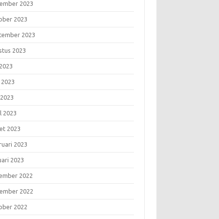
ember 2023
ober 2023
tember 2023
stus 2023
 2023
i 2023
 2023
l 2023
et 2023
ruari 2023
uari 2023
ember 2022
ember 2022
ober 2022