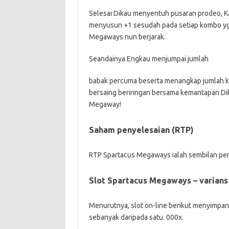
Selesai Dikau menyentuh pusaran prodeo, 
menyusun +1 sesudah pada setiap kombo yg l
Megaways nun berjarak.
Seandainya Engkau menjumpai jumlah
babak percuma beserta menangkap jumlah ko
bersaing beriringan bersama kemantapan Di
Megaway!
Saham penyelesaian (RTP)
RTP Spartacus Megaways ialah sembilan per
Slot Spartacus Megaways – varians (
Menurutnya, slot on-line berikut menyimpan
sebanyak daripada satu. 000x.