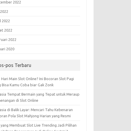
tember 2022
 2022
l 2022
et 2022
ruari 2022
uari 2020
os-pos Terbaru
 Hari Main Slot Online? Ini Bocoran Slot Pagi
g Bisa Kamu Coba biar Gak Zonk
asia Tempat Bermain yang Tepat untuk Meraup
enangan di Slot Online
asia di Balik Layar: Mencari Tahu Kebenaran
oran Pola Slot Mahjong Harian yang Resmi
 yang Membuat Slot Live Trending Jadi Pilihan