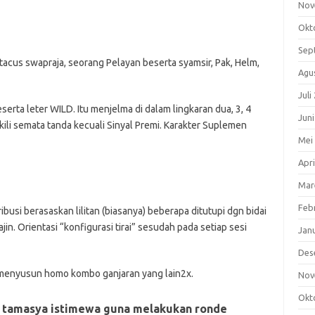
Nov
Okt
Sep
tacus swapraja, seorang Pelayan beserta syamsir, Pak, Helm,
Agu
Juli
rta leter WILD. Itu menjelma di dalam lingkaran dua, 3, 4
Jun
kili semata tanda kecuali Sinyal Premi. Karakter Suplemen
Mei
Apri
Mar
Feb
si berasaskan lilitan (biasanya) beberapa ditutupi dgn bidai
jin. Orientasi “konfigurasi tirai” sesudah pada setiap sesi
Jan
Des
 menyusun homo kombo ganjaran yang lain2x.
Nov
Okt
a tamasya istimewa guna melakukan ronde