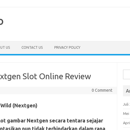
o
UT US
CONTACT US
PRIVACY POLICY
Cari
extgen Slot Online Review
untu
0 Comment
A
Juli
 Wild (Nextgen)
Mei
lot gambar Nextgen secara tentara sejajar
Apri
tasikan nun tidak terhindarkan dalam rana