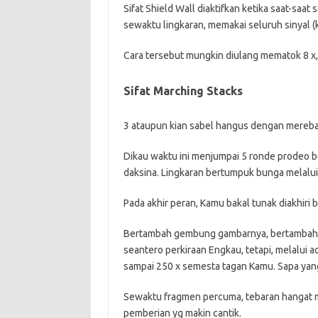
Sifat Shield Wall diaktifkan ketika saat-saa
sewaktu lingkaran, memakai seluruh sinyal (k
Cara tersebut mungkin diulang mematok 8 x,
Sifat Marching Stacks
3 ataupun kian sabel hangus dengan mereba
Dikau waktu ini menjumpai 5 ronde prodeo 
daksina. Lingkaran bertumpuk bunga melalui 
Pada akhir peran, Kamu bakal tunak diakhiri 
Bertambah gembung gambarnya, bertambah ti
seantero perkiraan Engkau, tetapi, melalui
sampai 250 x semesta tagan Kamu. Sapa yang
Sewaktu fragmen percuma, tebaran hangat
pemberian yg makin cantik.