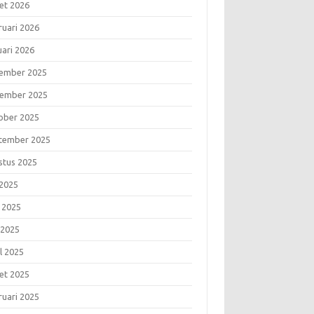
et 2026
ruari 2026
uari 2026
ember 2025
ember 2025
ober 2025
tember 2025
stus 2025
 2025
i 2025
 2025
l 2025
et 2025
ruari 2025