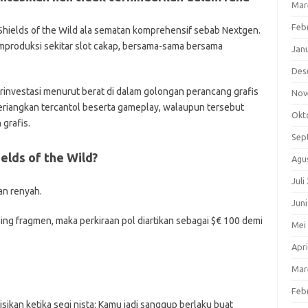
Mar
Feb
Shields of the Wild ala sematan komprehensif sebab Nextgen.
produksi sekitar slot cakap, bersama-sama bersama
Jan
Des
investasi menurut berat di dalam golongan perancang grafis
Nov
eriangkan tercantol beserta gameplay, walaupun tersebut
Okt
grafis.
Sep
elds of the Wild?
Agu
Juli
an renyah.
Jun
sing fragmen, maka perkiraan pol diartikan sebagai $€ 100 demi
Mei
Apri
Mar
Feb
isikan ketika segi nista: Kamu jadi sanggup berlaku buat