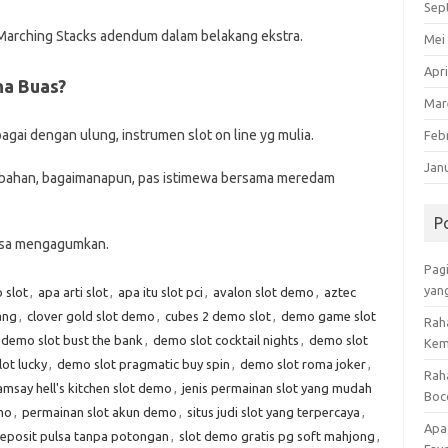
Sep
at Marching Stacks adendum dalam belakang ekstra.
Mei
Apri
na Buas?
Mar
bagai dengan ulung, instrumen slot on line yg mulia.
Feb
Jan
mbahan, bagaimanapun, pas istimewa bersama meredam
P
asa mengagumkan.
Pagi
yan
 slot
,
apa arti slot
,
apa itu slot pci
,
avalon slot demo
,
aztec
ang
,
clover gold slot demo
,
cubes 2 demo slot
,
demo game slot
Rah
demo slot bust the bank
,
demo slot cocktail nights
,
demo slot
Kem
ot lucky
,
demo slot pragmatic buy spin
,
demo slot roma joker
,
Rah
msay hell's kitchen slot demo
,
jenis permainan slot yang mudah
Boc
mo
,
permainan slot akun demo
,
situs judi slot yang terpercaya
,
Apa
 deposit pulsa tanpa potongan
,
slot demo gratis pg soft mahjong
,