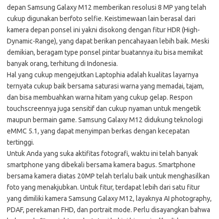
depan Samsung Galaxy M12 memberikan resolusi 8 MP yang telah
cukup digunakan berfoto selfie. Keistimewaan lain berasal dari
kamera depan ponsel ini yakni disokong dengan fitur HDR (High-
Dynamic-Range), yang dapat berikan pencahayaan lebih baik. Meski
demikian, beragam type ponsel pintar buatannya itu bisa memikat
banyak orang, terhitung di Indonesia.
Hal yang cukup mengejutkan Laptophia adalah kualitas layarnya
ternyata cukup baik bersama saturasi warna yang memadai, tajam,
dan bisa membuahkan warna hitam yang cukup gelap. Respon
touchscreennya juga sensitif dan cukup nyaman untuk mengetik
maupun bermain game. Samsung Galaxy M12 didukung teknologi
eMMC 5.1, yang dapat menyimpan berkas dengan kecepatan
tertinggi.
Untuk Anda yang suka aktifitas fotografi, waktu ini telah banyak
smartphone yang dibekali bersama kamera bagus. Smartphone
bersama kamera diatas 20MP telah terlalu baik untuk menghasilkan
foto yang menakjubkan. Untuk fitur, terdapat lebih dari satu fitur
yang dimiliki kamera Samsung Galaxy M12, layaknya AI photography,
PDAF, perekaman FHD, dan portrait mode. Perlu disayangkan bahwa