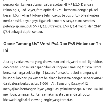
persegi dan kamera utamanya beresolusi 48MP f/2.0. Dengan
teknologi Quad Bayer, foto optimal 12MP bersama dengan piksel
besar 1.6µm – hasil fotonya telah cukup bagus untuk bikin konten
media sosial. Sayangnya tiga unit kamera sisanya cuma sebatas
pelengkap, meliputi 5MP f/2.2 ultrawide, 2MP f/2.4 macro, dan 2MP
f/2.4 sebagai depth sensor.
Game “among Us” Versi Ps4 Dan Ps5 Meluncur Th
Ini
Ada tiga varian warna yang ditawarkan seri ini, yakni black, light blue,
dan green. Ponsel ini dapat dibeli di Shopee Samsung Official Store
bersama harga sekitar Rp1,7 jutaan. Ponsel tersebut mempunyai
keunggulan berupa kamera belakang bersama dengan sensor 48MP
dan baterai berkapasitas 5.000 mAh. Samsung Galaxy M12
menyajikan bentangan layar yang luas, yakni mencapai 6.5inci. Hal ini
membuat tampilan konten semakin nyata dan anda tak butuh
khawatir lagi bakal viewing-angle yang terbatas.