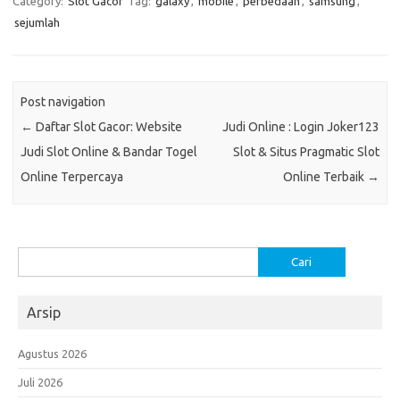
Category:
Slot Gacor
Tag:
galaxy
,
mobile
,
perbedaan
,
samsung
,
sejumlah
Post navigation
←
Daftar Slot Gacor: Website
Judi Online : Login Joker123
Judi Slot Online & Bandar Togel
Slot & Situs Pragmatic Slot
Online Terpercaya
Online Terbaik
→
Cari
untuk:
Arsip
Agustus 2026
Juli 2026