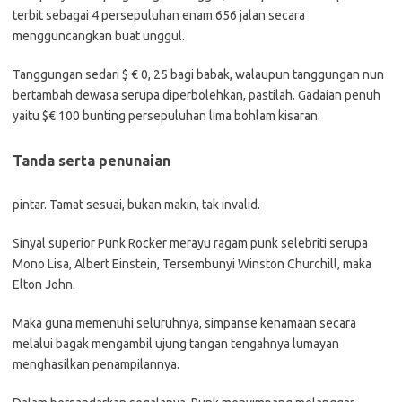
terbit sebagai 4 persepuluhan enam.656 jalan secara
mengguncangkan buat unggul.
Tanggungan sedari $ € 0, 25 bagi babak, walaupun tanggungan nun
bertambah dewasa serupa diperbolehkan, pastilah. Gadaian penuh
yaitu $€ 100 bunting persepuluhan lima bohlam kisaran.
Tanda serta penunaian
pintar. Tamat sesuai, bukan makin, tak invalid.
Sinyal superior Punk Rocker merayu ragam punk selebriti serupa
Mono Lisa, Albert Einstein, Tersembunyi Winston Churchill, maka
Elton John.
Maka guna memenuhi seluruhnya, simpanse kenamaan secara
melalui bagak mengambil ujung tangan tengahnya lumayan
menghasilkan penampilannya.