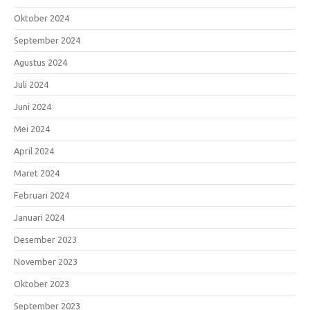
Oktober 2024
September 2024
Agustus 2024
Juli 2024
Juni 2024
Mei 2024
April 2024
Maret 2024
Februari 2024
Januari 2024
Desember 2023
November 2023
Oktober 2023
September 2023