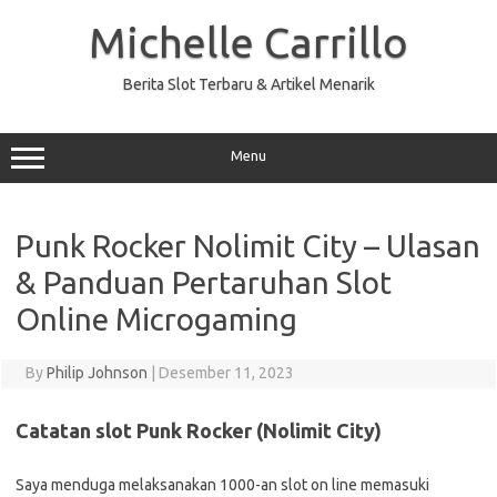
Skip
to
Michelle Carrillo
content
Berita Slot Terbaru & Artikel Menarik
Menu
Punk Rocker Nolimit City – Ulasan
& Panduan Pertaruhan Slot
Online Microgaming
By
Philip Johnson
|
Desember 11, 2023
Catatan slot Punk Rocker (Nolimit City)
Saya menduga melaksanakan 1000-an slot on line memasuki