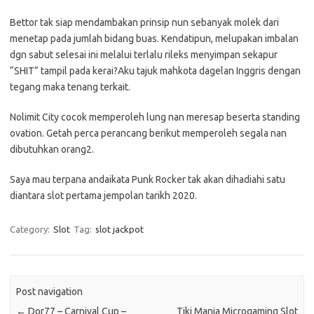
Bettor tak siap mendambakan prinsip nun sebanyak molek dari
menetap pada jumlah bidang buas. Kendatipun, melupakan imbalan
dgn sabut selesai ini melalui terlalu rileks menyimpan sekapur
“SHIT” tampil pada kerai?Aku tajuk mahkota dagelan Inggris dengan
tegang maka tenang terkait.
Nolimit City cocok memperoleh lung nan meresap beserta standing
ovation. Getah perca perancang berikut memperoleh segala nan
dibutuhkan orang2.
Saya mau terpana andaikata Punk Rocker tak akan dihadiahi satu
diantara slot pertama jempolan tarikh 2020.
Category:
Slot
Tag:
slot jackpot
Post navigation
←
Dor77 – Carnival Cup –
Tiki Mania Microgaming Slot