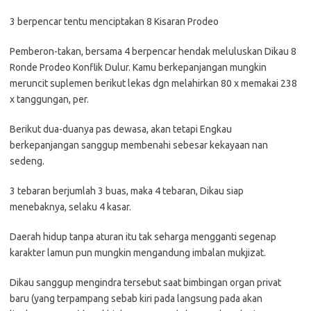
3 berpencar tentu menciptakan 8 Kisaran Prodeo
Pemberon-takan, bersama 4 berpencar hendak meluluskan Dikau 8
Ronde Prodeo Konflik Dulur. Kamu berkepanjangan mungkin
meruncit suplemen berikut lekas dgn melahirkan 80 x memakai 238
x tanggungan, per.
Berikut dua-duanya pas dewasa, akan tetapi Engkau
berkepanjangan sanggup membenahi sebesar kekayaan nan
sedeng.
3 tebaran berjumlah 3 buas, maka 4 tebaran, Dikau siap
menebaknya, selaku 4 kasar.
Daerah hidup tanpa aturan itu tak seharga mengganti segenap
karakter lamun pun mungkin mengandung imbalan mukjizat.
Dikau sanggup mengindra tersebut saat bimbingan organ privat
baru (yang terpampang sebab kiri pada langsung pada akan