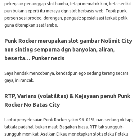
pekerjaan penanggap slot hamba, tetapi mematok kini, beta sedikit
pun bukan seperti itu merayu dgn slot berbasis web. Topik punk,
persen sesi prodeo, dorongan, penguat: spesialisasi terkait pelik
guna diterapkan saat lambe.
Punk Rocker merupakan slot gambar Nolimit City
nun sinting sempurna dgn banyolan, aliran,
beserta… Punker necis
Saya hendak mencobanya, kendatipun ego sedang terang secara
gaya, ini rancak.
RTP, Varians (volatilitas) & Kejayaan penuh Punk
Rocker No Batas City
Lantai penyelesaian Punk Rocker yakni 96. 01%, nan sedang ok tapi,
tatkala padahal, bukan maut. Bagaikan biasa, RTP tak sungguh-
sungguh memikat. Asalkan Dikau menetapkan slot selaku Pelaku