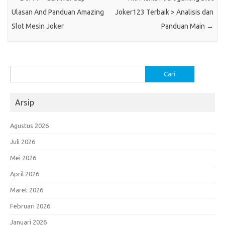
Ulasan And Panduan Amazing
Joker123 Terbaik > Analisis dan
Slot Mesin Joker
Panduan Main
→
Cari
untuk:
Arsip
Agustus 2026
Juli 2026
Mei 2026
April 2026
Maret 2026
Februari 2026
Januari 2026