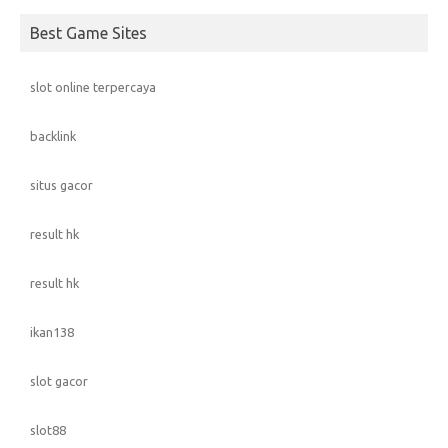
Best Game Sites
slot online terpercaya
backlink
situs gacor
result hk
result hk
ikan138
slot gacor
slot88