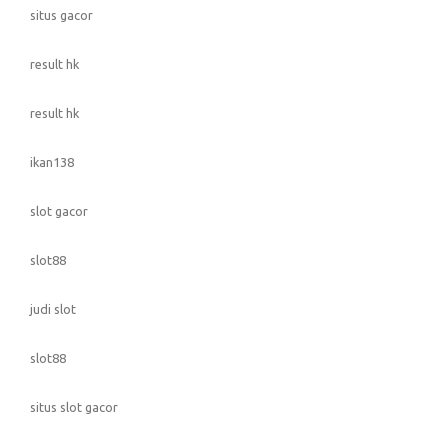
situs gacor
result hk
result hk
ikan138
slot gacor
slot88
judi slot
slot88
situs slot gacor