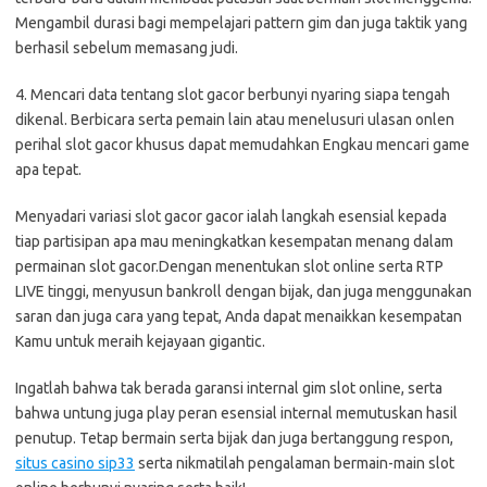
Mengambil durasi bagi mempelajari pattern gim dan juga taktik yang
berhasil sebelum memasang judi.
4. Mencari data tentang slot gacor berbunyi nyaring siapa tengah
dikenal. Berbicara serta pemain lain atau menelusuri ulasan onlen
perihal slot gacor khusus dapat memudahkan Engkau mencari game
apa tepat.
Menyadari variasi slot gacor gacor ialah langkah esensial kepada
tiap partisipan apa mau meningkatkan kesempatan menang dalam
permainan slot gacor.Dengan menentukan slot online serta RTP
LIVE tinggi, menyusun bankroll dengan bijak, dan juga menggunakan
saran dan juga cara yang tepat, Anda dapat menaikkan kesempatan
Kamu untuk meraih kejayaan gigantic.
Ingatlah bahwa tak berada garansi internal gim slot online, serta
bahwa untung juga play peran esensial internal memutuskan hasil
penutup. Tetap bermain serta bijak dan juga bertanggung respon,
situs casino sip33
serta nikmatilah pengalaman bermain-main slot