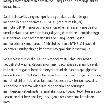
mampu membantu memperbaiki peluang Anda guna mengalahkan
bonus luas.
Salah satu taktik yang mampu Anda gunakan adalah dengan
menentukan slot bersama RTP SLOT (Return to Player)
menjulang.RTP mengacu di prosentase kemenangan yang diretur
untuk pelaku asal keseluruhan judi yang diletakkan. Semakin tinggi
RTP sebuah slot gacor, makin luas peluang Engkau guna
memproduksi kemenangan. Pilih slot bersama RTP SLOT pada di
atas 96% untuk peluang keberhasilan apa lebih besar bagus.
Selain tersebut, vital pula untuk mencermati volatilitas sebab
sebuah slot online. Keguncangan mengacu atas seberapa banyak
kali satu slot gacor hendak menyetor hadiah, dan berapa gigantic
bonus tersebut.Slot Gacor bersama keguncangan tinggian condong
menghadiahkan keberhasilan gigantic secara tak teratur, sewaktu
slot online bersama volatilitas ceper berkecenderungan
memberikan keberhasilan siapa lebih mungil tetapi lebih besar acap.
Tentukan slot bersama keguncangan cocok bersama kesukaan
Kamu.