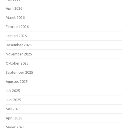
April 2026
Maret 2026
Februari 2026
Januari 2026
Desember 2025
November 2025
Oktober 2025
September 2025
Agustus 2025
Juli 2025
Juni 2025
Mei 2025
April 2025
Maret 2025