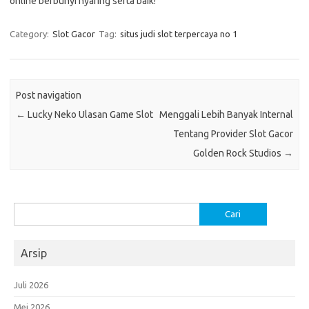
online berbunyi nyaring serta baik!
Category:
Slot Gacor
Tag:
situs judi slot terpercaya no 1
Post navigation
←
Lucky Neko Ulasan Game Slot
Menggali Lebih Banyak Internal
Tentang Provider Slot Gacor
Golden Rock Studios
→
Cari
untuk:
Arsip
Juli 2026
Mei 2026