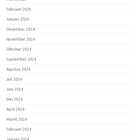
Februari 2025
Januari 2025
Desember 2024
November 2024
Oktober 2024
September 2024
Agustus 2024
Juli 2024
Juni 2024
Mei 2024
April 2024
Maret 2024
Februari 2024
Januari 2024