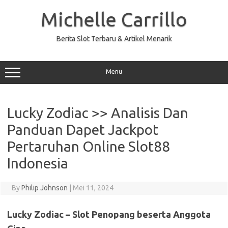
Skip
to
Michelle Carrillo
content
Berita Slot Terbaru & Artikel Menarik
Menu
Lucky Zodiac >> Analisis Dan
Panduan Dapet Jackpot
Pertaruhan Online Slot88
Indonesia
By
Philip Johnson
|
Mei 11, 2024
Lucky Zodiac – Slot Penopang beserta Anggota