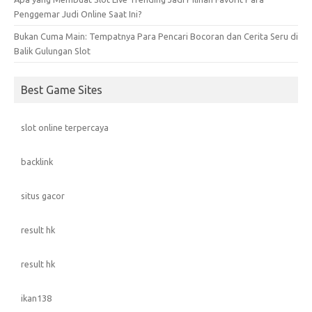
Penggemar Judi Online Saat Ini?
Bukan Cuma Main: Tempatnya Para Pencari Bocoran dan Cerita Seru di
Balik Gulungan Slot
Best Game Sites
slot online terpercaya
backlink
situs gacor
result hk
result hk
ikan138