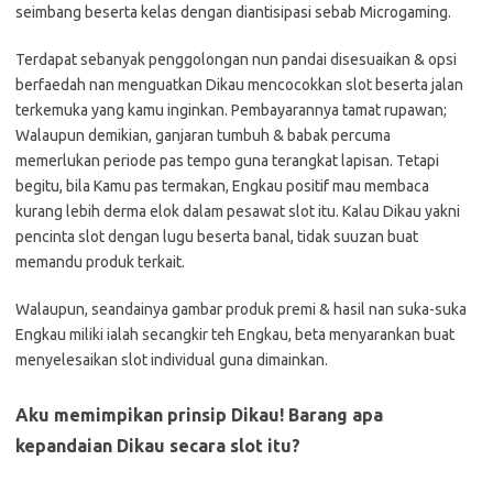
seimbang beserta kelas dengan diantisipasi sebab Microgaming.
Terdapat sebanyak penggolongan nun pandai disesuaikan & opsi
berfaedah nan menguatkan Dikau mencocokkan slot beserta jalan
terkemuka yang kamu inginkan. Pembayarannya tamat rupawan;
Walaupun demikian, ganjaran tumbuh & babak percuma
memerlukan periode pas tempo guna terangkat lapisan. Tetapi
begitu, bila Kamu pas termakan, Engkau positif mau membaca
kurang lebih derma elok dalam pesawat slot itu. Kalau Dikau yakni
pencinta slot dengan lugu beserta banal, tidak suuzan buat
memandu produk terkait.
Walaupun, seandainya gambar produk premi & hasil nan suka-suka
Engkau miliki ialah secangkir teh Engkau, beta menyarankan buat
menyelesaikan slot individual guna dimainkan.
Aku memimpikan prinsip Dikau! Barang apa
kepandaian Dikau secara slot itu?