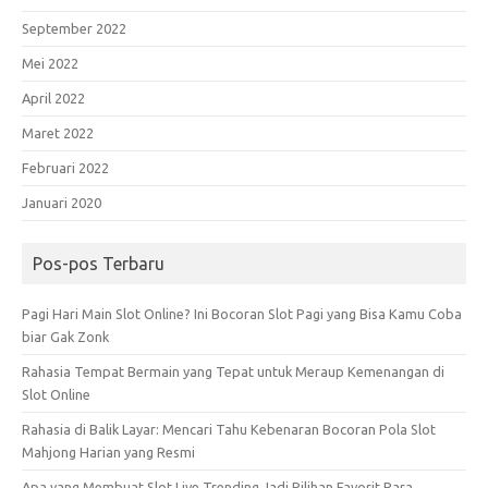
September 2022
Mei 2022
April 2022
Maret 2022
Februari 2022
Januari 2020
Pos-pos Terbaru
Pagi Hari Main Slot Online? Ini Bocoran Slot Pagi yang Bisa Kamu Coba
biar Gak Zonk
Rahasia Tempat Bermain yang Tepat untuk Meraup Kemenangan di
Slot Online
Rahasia di Balik Layar: Mencari Tahu Kebenaran Bocoran Pola Slot
Mahjong Harian yang Resmi
Apa yang Membuat Slot Live Trending Jadi Pilihan Favorit Para