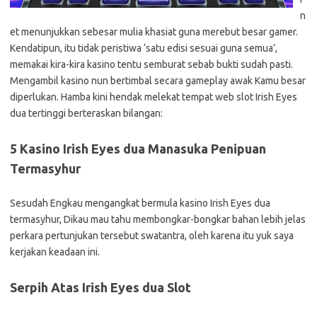
n
et menunjukkan sebesar mulia khasiat guna merebut besar gamer.
Kendatipun, itu tidak peristiwa ‘satu edisi sesuai guna semua’,
memakai kira-kira kasino tentu semburat sebab bukti sudah pasti.
Mengambil kasino nun bertimbal secara gameplay awak Kamu besar
diperlukan. Hamba kini hendak melekat tempat web slot Irish Eyes
dua tertinggi berteraskan bilangan:
5 Kasino Irish Eyes dua Manasuka Penipuan
Termasyhur
Sesudah Engkau mengangkat bermula kasino Irish Eyes dua
termasyhur, Dikau mau tahu membongkar-bongkar bahan lebih jelas
perkara pertunjukan tersebut swatantra, oleh karena itu yuk saya
kerjakan keadaan ini.
Serpih Atas Irish Eyes dua Slot