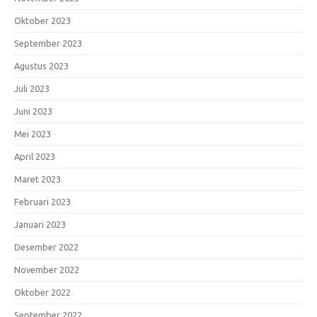
Oktober 2023
September 2023
Agustus 2023
Juli 2023
Juni 2023
Mei 2023
April 2023
Maret 2023
Februari 2023
Januari 2023
Desember 2022
November 2022
Oktober 2022
September 2022