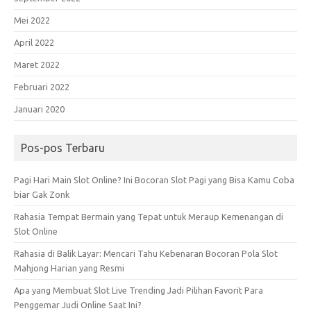
Mei 2022
April 2022
Maret 2022
Februari 2022
Januari 2020
Pos-pos Terbaru
Pagi Hari Main Slot Online? Ini Bocoran Slot Pagi yang Bisa Kamu Coba
biar Gak Zonk
Rahasia Tempat Bermain yang Tepat untuk Meraup Kemenangan di
Slot Online
Rahasia di Balik Layar: Mencari Tahu Kebenaran Bocoran Pola Slot
Mahjong Harian yang Resmi
Apa yang Membuat Slot Live Trending Jadi Pilihan Favorit Para
Penggemar Judi Online Saat Ini?