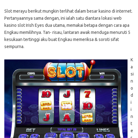
Slot merayu berikut mungkin terlihat dalam besar kasino di internet.
Pertanyaannya sama dengan, ini ialah satu diantara lokasi web
kasino slot Irish Eyes dua utama, memakai betapa dengan cara apa
Engkau memilihnya. Tan- risau, lantaran awak menduga menuruti 5
kesukaan tertinggi aku buat Engkau memeriksa & soroti sifat
sempurna.
K
a
si
n
o
d
i
i
n
t
e
r