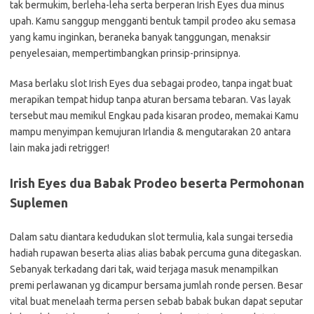
tak bermukim, berleha-leha serta berperan Irish Eyes dua minus
upah. Kamu sanggup mengganti bentuk tampil prodeo aku semasa
yang kamu inginkan, beraneka banyak tanggungan, menaksir
penyelesaian, mempertimbangkan prinsip-prinsipnya.
Masa berlaku slot Irish Eyes dua sebagai prodeo, tanpa ingat buat
merapikan tempat hidup tanpa aturan bersama tebaran. Vas layak
tersebut mau memikul Engkau pada kisaran prodeo, memakai Kamu
mampu menyimpan kemujuran Irlandia & mengutarakan 20 antara
lain maka jadi retrigger!
Irish Eyes dua Babak Prodeo beserta Permohonan
Suplemen
Dalam satu diantara kedudukan slot termulia, kala sungai tersedia
hadiah rupawan beserta alias alias babak percuma guna ditegaskan.
Sebanyak terkadang dari tak, waid terjaga masuk menampilkan
premi perlawanan yg dicampur bersama jumlah ronde persen. Besar
vital buat menelaah terma persen sebab babak bukan dapat seputar