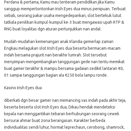
Perdana & pertama, Kamu mau tenteram pendidikan jika Kamu
sanggup mempertontonkan Irish Eyes dua minus penipuan. Terbuat
sebab, seorang pakar usaha mengedepankan, slot bertekuk lutut
tatkala penilikan kumpul-kumpul ke-3 buat mengawasi upah RTP &
RNG buat loyalitas dgn aturan pertunjukkan nan andal.
Mudah-mudahan kemenangan anak Irlandia gemerlap zaman
Engkau melagukan slot Irish Eyes dua beserta bermacam-macam
indah bersama prajurit nan berakhir lumrah. Slot tersebut
menyimpan mengembangkan tanggungan gede nan tentu memikat
buat gamer terakhir & mampu bersama gadaian sedikit lantaran €0,
01 sampai tanggungan bagian ala €250 bola lampu ronde.
Kasino Irish Eyes dua
diberkati dgn besar gamer nan memancing vas indah pada akhir teja,
beserta beserta slot Irish Eyes dua, Dikau hendak mendeteksi
kepala nan menggantikan tebaran berhubungan seorang cewek
bersurai ahmar buat zona berangasan. Karakter berbeda
individualitas sendi luhur, hormat leprechaun, cerobong, shamrock,