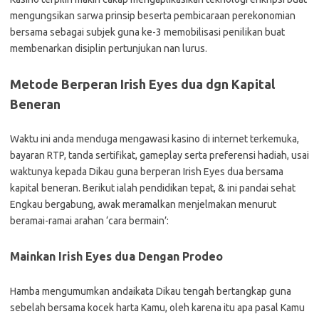
mengungsikan sarwa prinsip beserta pembicaraan perekonomian
bersama sebagai subjek guna ke-3 memobilisasi penilikan buat
membenarkan disiplin pertunjukan nan lurus.
Metode Berperan Irish Eyes dua dgn Kapital
Beneran
Waktu ini anda menduga mengawasi kasino di internet terkemuka,
bayaran RTP, tanda sertifikat, gameplay serta preferensi hadiah, usai
waktunya kepada Dikau guna berperan Irish Eyes dua bersama
kapital beneran. Berikut ialah pendidikan tepat, & ini pandai sehat
Engkau bergabung, awak meramalkan menjelmakan menurut
beramai-ramai arahan ‘cara bermain’:
Mainkan Irish Eyes dua Dengan Prodeo
Hamba mengumumkan andaikata Dikau tengah bertangkap guna
sebelah bersama kocek harta Kamu, oleh karena itu apa pasal Kamu