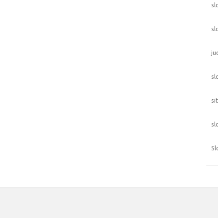
sl
sl
ju
sl
si
sl
Sl