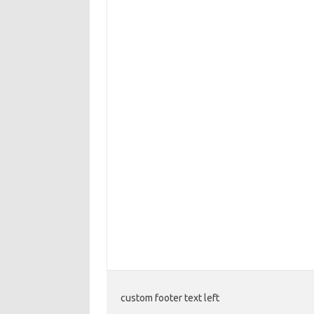
custom footer text left