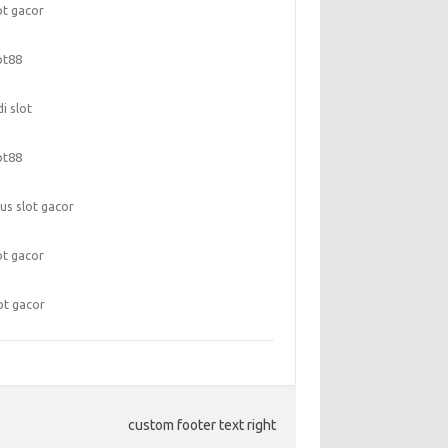
ot gacor
ot88
di slot
ot88
tus slot gacor
ot gacor
ot gacor
custom footer text right