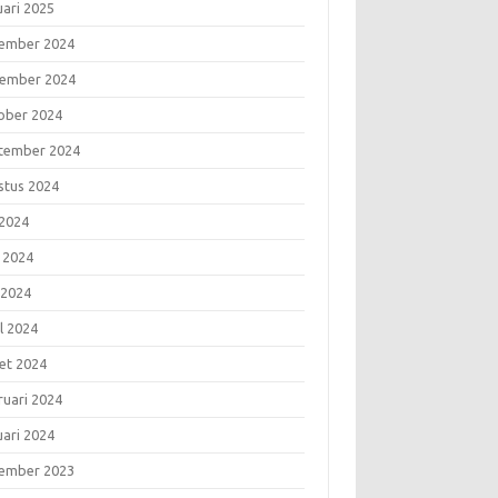
uari 2025
ember 2024
ember 2024
ober 2024
tember 2024
stus 2024
 2024
i 2024
 2024
l 2024
et 2024
ruari 2024
uari 2024
ember 2023