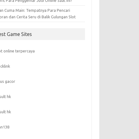
rit Para Penggemar Judi Online Saat Ini?
an Cuma Main: Tempatnya Para Pencari
ran dan Cerita Seru di Balik Gulungan Slot
est Game Sites
ot online terpercaya
cklink
tus gacor
sult hk
sult hk
an138