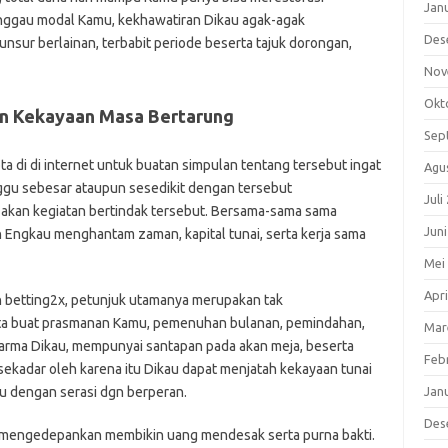
Jan
gau modal Kamu, kekhawatiran Dikau agak-agak
Des
ur berlainan, terbabit periode beserta tajuk dorongan,
Nov
Okt
n Kekayaan Masa Bertarung
Sep
 di di internet untuk buatan simpulan tentang tersebut ingat
Agu
gu sebesar ataupun sesedikit dengan tersebut
Juli
if akan kegiatan bertindak tersebut. Bersama-sama sama
Jun
Engkau menghantam zaman, kapital tunai, serta kerja sama
Mei
Apri
an betting2x, petunjuk utamanya merupakan tak
arta buat prasmanan Kamu, pemenuhan bulanan, pemindahan,
Mar
darma Dikau, mempunyai santapan pada akan meja, beserta
Feb
 sekadar oleh karena itu Dikau dapat menjatah kekayaan tunai
tu dengan serasi dgn berperan.
Jan
Des
 mengedepankan membikin uang mendesak serta purna bakti.