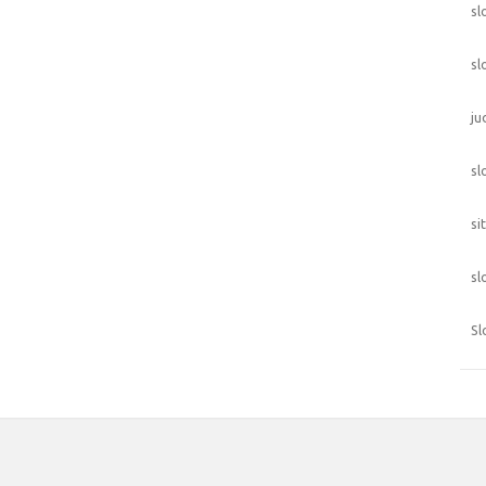
sl
sl
ju
sl
si
sl
Sl