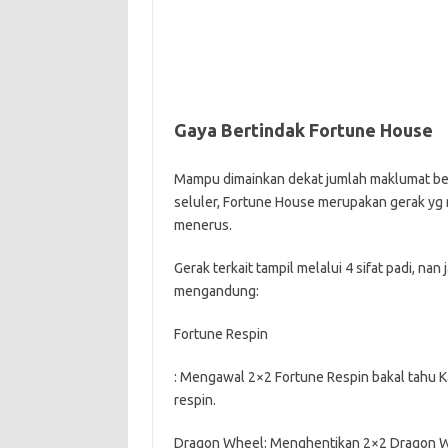
Gaya Bertindak Fortune House
Mampu dimainkan dekat jumlah maklumat be
seluler, Fortune House merupakan gerak yg
menerus.
Gerak terkait tampil melalui 4 sifat padi, na
mengandung:
Fortune Respin
: Mengawal 2×2 Fortune Respin bakal tahu K
respin.
Dragon Wheel: Menghentikan 2×2 Dragon Wh