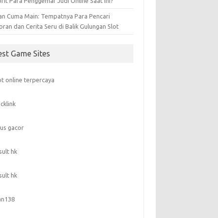
rit Para Penggemar Judi Online Saat Ini?
an Cuma Main: Tempatnya Para Pencari
ran dan Cerita Seru di Balik Gulungan Slot
est Game Sites
ot online terpercaya
cklink
tus gacor
sult hk
sult hk
an138