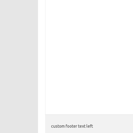
custom footer text left