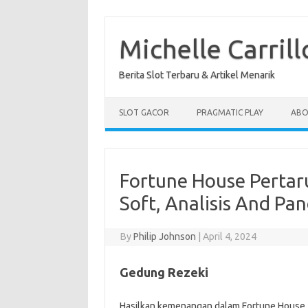
Skip
to
content
Michelle Carrill
Berita Slot Terbaru & Artikel Menarik
SLOT GACOR
PRAGMATIC PLAY
ABO
Fortune House Pertar
Soft, Analisis And Pa
By
Philip Johnson
|
April 4, 2024
Gedung Rezeki
Hasilkan kemenangan dalam Fortune House, 