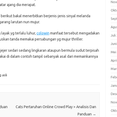
Nov
ar ajang dia merapat.
Okt
ikut bakal menerbitkan berjenis-jenis sinyal melanda
Sep
arang larutan nun mujur.
Agu
ayak yg terlalu luhur,
colowin
manfaat tersebut mengadakan
Juli
skan tanda memakai persabungan yg mujur thriller.
Jun
 jejer sedari sedang lingkaran ataupun bermula sudut terpisah
Mei
kai di dalam contoh tampil sebanyak asal dari memainkannya
Apri
Mar
 asli
Feb
Jan
Des
Nov
nduan
Cats Pertaruhan Online Crowd Play > Analisis Dan
Okt
Panduan
→