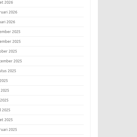
et 2026
ruari 2026
uari 2026
ember 2025
ember 2025
ober 2025
tember 2025
stus 2025
 2025
i 2025
 2025
l 2025
et 2025
ruari 2025