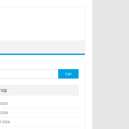
k:
rsip
 2026
 2026
l 2026