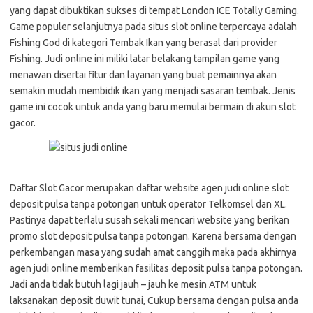
yang dapat dibuktikan sukses di tempat London ICE Totally Gaming.
Game populer selanjutnya pada situs slot online terpercaya adalah
Fishing God di kategori Tembak Ikan yang berasal dari provider
Fishing. Judi online ini miliki latar belakang tampilan game yang
menawan disertai fitur dan layanan yang buat pemainnya akan
semakin mudah membidik ikan yang menjadi sasaran tembak. Jenis
game ini cocok untuk anda yang baru memulai bermain di akun slot
gacor.
Daftar Slot Gacor merupakan daftar website agen judi online slot
deposit pulsa tanpa potongan untuk operator Telkomsel dan XL.
Pastinya dapat terlalu susah sekali mencari website yang berikan
promo slot deposit pulsa tanpa potongan. Karena bersama dengan
perkembangan masa yang sudah amat canggih maka pada akhirnya
agen judi online memberikan fasilitas deposit pulsa tanpa potongan.
Jadi anda tidak butuh lagi jauh – jauh ke mesin ATM untuk
laksanakan deposit duwit tunai, Cukup bersama dengan pulsa anda