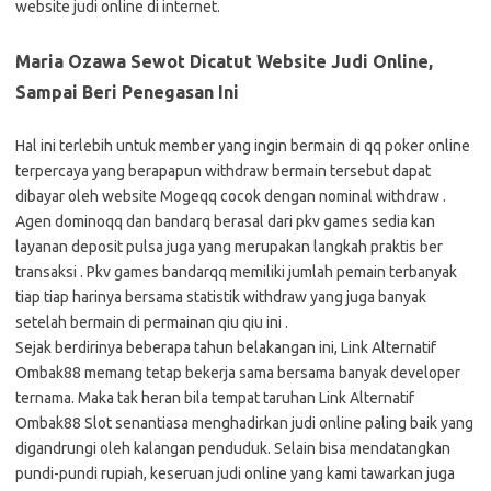
website judi online di internet.
Maria Ozawa Sewot Dicatut Website Judi Online,
Sampai Beri Penegasan Ini
Hal ini terlebih untuk member yang ingin bermain di qq poker online
terpercaya yang berapapun withdraw bermain tersebut dapat
dibayar oleh website Mogeqq cocok dengan nominal withdraw .
Agen dominoqq dan bandarq berasal dari pkv games sedia kan
layanan deposit pulsa juga yang merupakan langkah praktis ber
transaksi . Pkv games bandarqq memiliki jumlah pemain terbanyak
tiap tiap harinya bersama statistik withdraw yang juga banyak
setelah bermain di permainan qiu qiu ini .
Sejak berdirinya beberapa tahun belakangan ini, Link Alternatif
Ombak88 memang tetap bekerja sama bersama banyak developer
ternama. Maka tak heran bila tempat taruhan Link Alternatif
Ombak88 Slot senantiasa menghadirkan judi online paling baik yang
digandrungi oleh kalangan penduduk. Selain bisa mendatangkan
pundi-pundi rupiah, keseruan judi online yang kami tawarkan juga