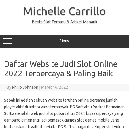
Skip
to
Michelle Carrillo
content
Berita Slot Terbaru & Artikel Menarik
Menu
Daftar Website Judi Slot Online
2022 Terpercaya & Paling Baik
By
Philip Johnson
|
Maret 16, 2022
Sebab ini adalah sebuah website taruhan online bersama jumlah
player aktif di antara yang terbanyak. PG Soft atau Pocket Permainan
Software ialah web judi slot pulsa tahun 2021 bisaa dipercaya yang
gampang dimenangi jadi pemasok games slot games mobile yang
berbasiskan di Valletta, Malta. PG Soft sebagai developer slot video