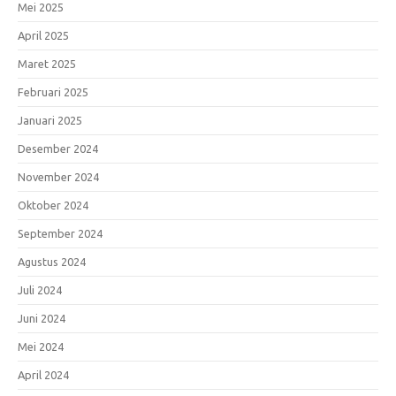
Mei 2025
April 2025
Maret 2025
Februari 2025
Januari 2025
Desember 2024
November 2024
Oktober 2024
September 2024
Agustus 2024
Juli 2024
Juni 2024
Mei 2024
April 2024