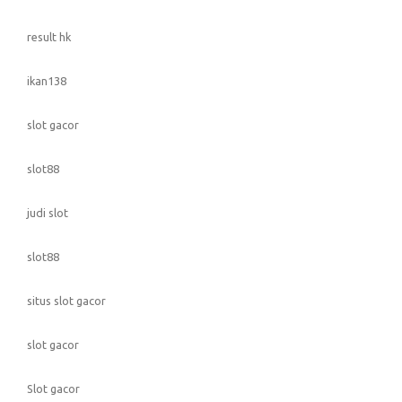
result hk
ikan138
slot gacor
slot88
judi slot
slot88
situs slot gacor
slot gacor
Slot gacor