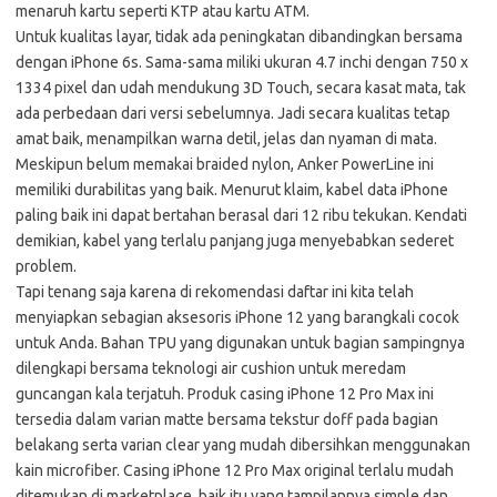
menaruh kartu seperti KTP atau kartu ATM.
Untuk kualitas layar, tidak ada peningkatan dibandingkan bersama
dengan iPhone 6s. Sama-sama miliki ukuran 4.7 inchi dengan 750 x
1334 pixel dan udah mendukung 3D Touch, secara kasat mata, tak
ada perbedaan dari versi sebelumnya. Jadi secara kualitas tetap
amat baik, menampilkan warna detil, jelas dan nyaman di mata.
Meskipun belum memakai braided nylon, Anker PowerLine ini
memiliki durabilitas yang baik. Menurut klaim, kabel data iPhone
paling baik ini dapat bertahan berasal dari 12 ribu tekukan. Kendati
demikian, kabel yang terlalu panjang juga menyebabkan sederet
problem.
Tapi tenang saja karena di rekomendasi daftar ini kita telah
menyiapkan sebagian aksesoris iPhone 12 yang barangkali cocok
untuk Anda. Bahan TPU yang digunakan untuk bagian sampingnya
dilengkapi bersama teknologi air cushion untuk meredam
guncangan kala terjatuh. Produk casing iPhone 12 Pro Max ini
tersedia dalam varian matte bersama tekstur doff pada bagian
belakang serta varian clear yang mudah dibersihkan menggunakan
kain microfiber. Casing iPhone 12 Pro Max original terlalu mudah
ditemukan di marketplace, baik itu yang tampilannya simple dan