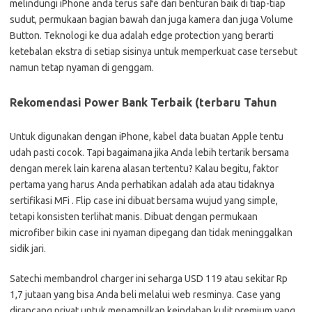
melindungi iPhone anda terus safe dari benturan baik di tiap-tiap
sudut, permukaan bagian bawah dan juga kamera dan juga Volume
Button. Teknologi ke dua adalah edge protection yang berarti
ketebalan ekstra di setiap sisinya untuk memperkuat case tersebut
namun tetap nyaman di genggam.
Rekomendasi Power Bank Terbaik (terbaru Tahun
Untuk digunakan dengan iPhone, kabel data buatan Apple tentu
udah pasti cocok. Tapi bagaimana jika Anda lebih tertarik bersama
dengan merek lain karena alasan tertentu? Kalau begitu, faktor
pertama yang harus Anda perhatikan adalah ada atau tidaknya
sertifikasi MFi . Flip case ini dibuat bersama wujud yang simple,
tetapi konsisten terlihat manis. Dibuat dengan permukaan
microfiber bikin case ini nyaman dipegang dan tidak meninggalkan
sidik jari.
Satechi membandrol charger ini seharga USD 119 atau sekitar Rp
1,7 jutaan yang bisa Anda beli melalui web resminya. Case yang
dirancang privat untuk menampilkan keindahan kulit premium yang