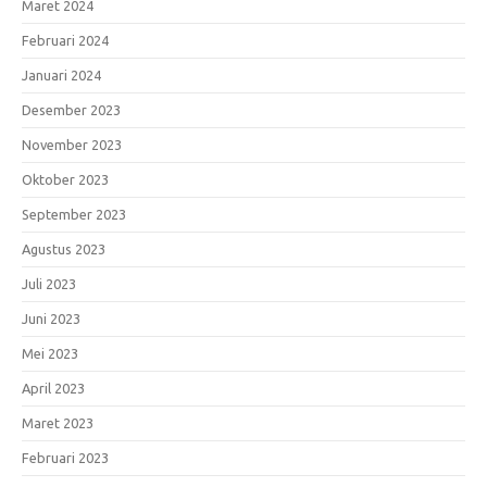
Maret 2024
Februari 2024
Januari 2024
Desember 2023
November 2023
Oktober 2023
September 2023
Agustus 2023
Juli 2023
Juni 2023
Mei 2023
April 2023
Maret 2023
Februari 2023