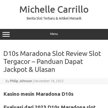
Skip
to
Michelle Carrillo
content
Berita Slot Terbaru & Artikel Menarik
Menu
D10s Maradona Slot Review Slot
Tergacor – Panduan Dapat
Jackpot & Ulasan
By
Philip Johnson
|
November 18, 2023
Kasino mesin Maradona D10s
Evaluasi dari 2023 D10s Maradona slot