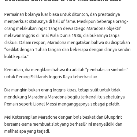
Permainan bolanya luar biasa untuk ditonton, dan prestasinya
memperkuat statusnya di hall of fame. Meskipun beberapa orang-
orang melakukan ingat Tangan dewa Diego Maradona objektif
melawan Inggris di final Piala Dunia 1986, dia bukannya tanpa
diskusi. Dalam respon, Maradona mengatakan bahwa itu diciptakan
“sedikit dengan Tuhan tangan dan beberapa dengan dirinya sendiri
kulit kepala.”
Kemudian, dia mengklaim bahwa itu adalah “pembalasan simbolis”
untuk Perang Falklands Inggris Raya keberhasilan.
Dia mungkin bukan orang Inggris kipas, tetapi sulit untuk tidak
mendukung Maradona.Maradona begitu terkenal itu sebetulnya
Pemain seperti Lionel Messi menganggapnya sebagai pelatih.
Mei Keterampilan Maradona dengan bola basket dan Blueprint
bersama-sama membuat slot yang berhasil? Ini menyelidiki dan
melihat apa yang terjadi.