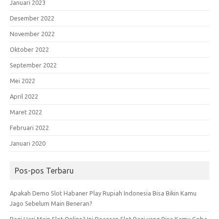
Januari 2023
Desember 2022
November 2022
Oktober 2022
September 2022
Mei 2022
April 2022
Maret 2022
Februari 2022
Januari 2020
Pos-pos Terbaru
Apakah Demo Slot Habaner Play Rupiah Indonesia Bisa Bikin Kamu
Jago Sebelum Main Beneran?
Pagi Hari Main Slot Online? Ini Bocoran Slot Pagi yang Bisa Kamu Coba