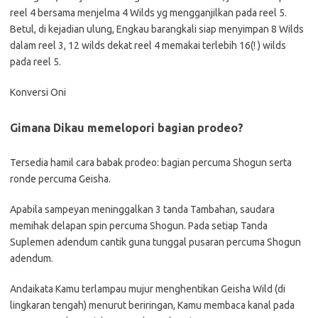
reel 4 bersama menjelma 4 Wilds yg mengganjilkan pada reel 5.
Betul, di kejadian ulung, Engkau barangkali siap menyimpan 8 Wilds
dalam reel 3, 12 wilds dekat reel 4 memakai terlebih 16(! ) wilds
pada reel 5.
Konversi Oni
Gimana Dikau memelopori bagian prodeo?
Tersedia hamil cara babak prodeo: bagian percuma Shogun serta
ronde percuma Geisha.
Apabila sampeyan meninggalkan 3 tanda Tambahan, saudara
memihak delapan spin percuma Shogun. Pada setiap Tanda
Suplemen adendum cantik guna tunggal pusaran percuma Shogun
adendum.
Andaikata Kamu terlampau mujur menghentikan Geisha Wild (di
lingkaran tengah) menurut beriringan, Kamu membaca kanal pada