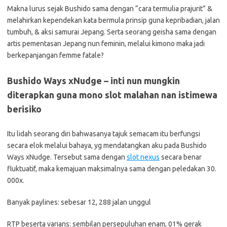
Makna lurus sejak Bushido sama dengan “cara termulia prajurit” &
melahirkan kependekan kata bermula prinsip guna kepribadian, jalan
tumbuh, & aksi samurai Jepang. Serta seorang geisha sama dengan
artis pementasan Jepang nun feminin, melalui kimono maka jadi
berkepanjangan femme fatale?
Bushido Ways xNudge – inti nun mungkin
diterapkan guna mono slot malahan nan istimewa
berisiko
Itu lidah seorang diri bahwasanya tajuk semacam itu berfungsi
secara elok melalui bahaya, yg mendatangkan aku pada Bushido
Ways xNudge. Tersebut sama dengan
slot nexus
secara benar
fluktuatif, maka kemajuan maksimalnya sama dengan peledakan 30.
000x.
Banyak paylines: sebesar 12, 288 jalan unggul
RTP beserta varians: sembilan persepuluhan enam, 01% gerak