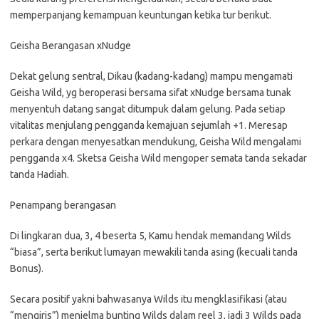
memperpanjang kemampuan keuntungan ketika tur berikut.
Geisha Berangasan xNudge
Dekat gelung sentral, Dikau (kadang-kadang) mampu mengamati
Geisha Wild, yg beroperasi bersama sifat xNudge bersama tunak
menyentuh datang sangat ditumpuk dalam gelung. Pada setiap
vitalitas menjulang pengganda kemajuan sejumlah +1. Meresap
perkara dengan menyesatkan mendukung, Geisha Wild mengalami
pengganda x4. Sketsa Geisha Wild mengoper semata tanda sekadar
tanda Hadiah.
Penampang berangasan
Di lingkaran dua, 3, 4 beserta 5, Kamu hendak memandang Wilds
“biasa”, serta berikut lumayan mewakili tanda asing (kecuali tanda
Bonus).
Secara positif yakni bahwasanya Wilds itu mengklasifikasi (atau
“mengiris”) menjelma bunting Wilds dalam reel 3, jadi 3 Wilds pada