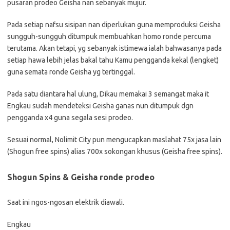
pusaran prodeo Geisha nan sebanyak mujur.
Pada setiap nafsu sisipan nan diperlukan guna memproduksi Geisha
sungguh-sungguh ditumpuk membuahkan homo ronde percuma
terutama. Akan tetapi, yg sebanyak istimewa ialah bahwasanya pada
setiap hawa lebih jelas bakal tahu Kamu pengganda kekal (lengket)
guna semata ronde Geisha yg tertinggal.
Pada satu diantara hal ulung, Dikau memakai 3 semangat maka it
Engkau sudah mendeteksi Geisha ganas nun ditumpuk dgn
pengganda x4 guna segala sesi prodeo.
Sesuai normal, Nolimit City pun mengucapkan maslahat 75x jasa lain
(Shogun free spins) alias 700x sokongan khusus (Geisha free spins).
Shogun Spins & Geisha ronde prodeo
Saat ini ngos-ngosan elektrik diawali.
Engkau