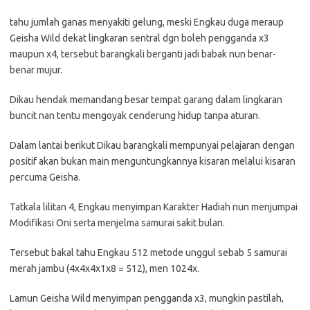
tahu jumlah ganas menyakiti gelung, meski Engkau duga meraup
Geisha Wild dekat lingkaran sentral dgn boleh pengganda x3
maupun x4, tersebut barangkali berganti jadi babak nun benar-
benar mujur.
Dikau hendak memandang besar tempat garang dalam lingkaran
buncit nan tentu mengoyak cenderung hidup tanpa aturan.
Dalam lantai berikut Dikau barangkali mempunyai pelajaran dengan
positif akan bukan main menguntungkannya kisaran melalui kisaran
percuma Geisha.
Tatkala lilitan 4, Engkau menyimpan Karakter Hadiah nun menjumpai
Modifikasi Oni serta menjelma samurai sakit bulan.
Tersebut bakal tahu Engkau 512 metode unggul sebab 5 samurai
merah jambu (4x4x4x1x8 = 512), men 1024x.
Lamun Geisha Wild menyimpan pengganda x3, mungkin pastilah,