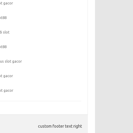
ot gacor
ot88
di slot
ot88
tus slot gacor
ot gacor
ot gacor
custom footer text right