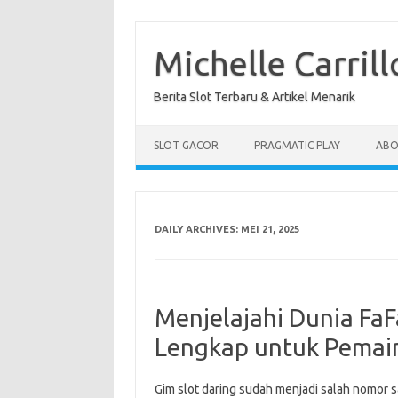
Skip
to
content
Michelle Carrill
Berita Slot Terbaru & Artikel Menarik
SLOT GACOR
PRAGMATIC PLAY
ABO
DAILY ARCHIVES:
MEI 21, 2025
Menjelajahi Dunia FaF
Lengkap untuk Pemai
Gim slot daring sudah menjadi salah nomor s