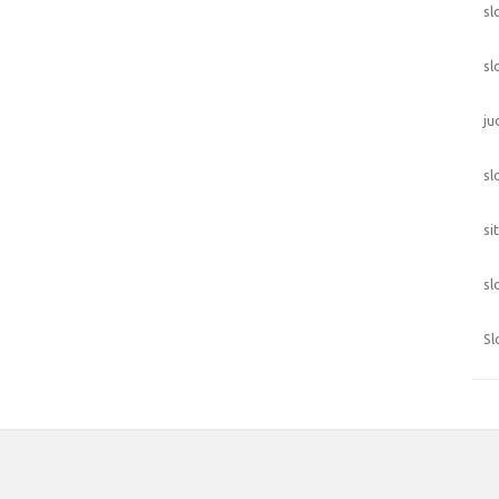
sl
sl
ju
sl
si
sl
Sl