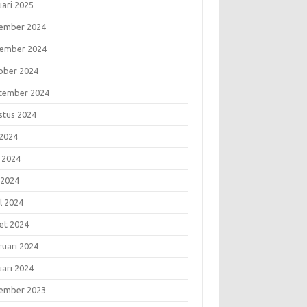
uari 2025
ember 2024
ember 2024
ober 2024
tember 2024
stus 2024
 2024
i 2024
 2024
l 2024
et 2024
ruari 2024
uari 2024
ember 2023